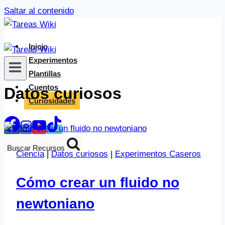
Saltar al contenido
Inicio
Experimentos
Plantillas
Cuentos
Datos curiosos
Curiosidades
Buscar Recursos
Ciencia
|
Datos curiosos
|
Experimentos Caseros
Cómo crear un fluido no
newtoniano