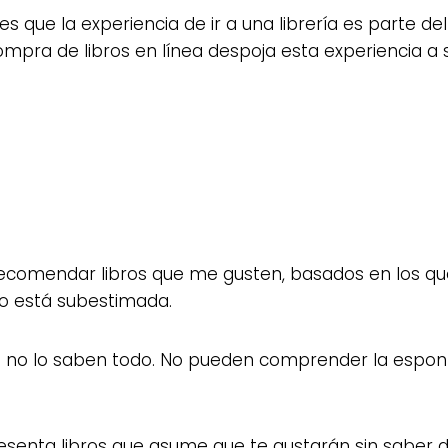
s que la experiencia de ir a una librería es parte d
compra de libros en línea despoja esta experiencia a
recomendar libros que me gusten, basados ​​en los q
o está subestimada.
no lo saben todo. No pueden comprender la espontane
resenta libros que asume que te gustarán sin saber d