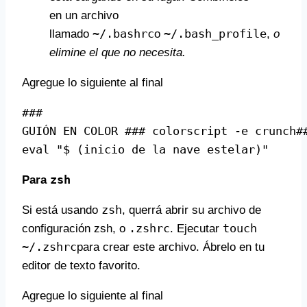
en un archivo
~/.bashrc
~/.bash_profile
llamado
o
,
o
elimine el que no necesita.
Agregue lo siguiente al final
### 
GUIÓN EN COLOR ### colorscript -e crunch
#
eval "$ (inicio de la nave estelar)"
zsh
Para
zsh
Si está usando
, querrá abrir su archivo de
.zshrc
touch
configuración zsh, o
. Ejecutar
~/.zshrc
para crear este archivo. Ábrelo en tu
editor de texto favorito.
Agregue lo siguiente al final