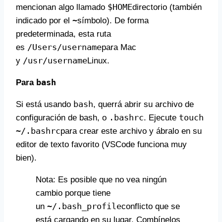
$HOME
mencionan algo llamado
directorio (también
~
indicado por el
símbolo). De forma
predeterminada, esta ruta
/Users/username
es
para Mac
/usr/username
y
Linux.
bash
Para
bash
Si está usando
, querrá abrir su archivo de
.bashrc
touch
configuración de bash, o
. Ejecute
~/.bashrc
para crear este archivo y ábralo en su
editor de texto favorito (VSCode funciona muy
bien).
Nota: Es posible que no vea ningún
cambio porque tiene
~/.bash_profile
un
conflicto que se
está cargando en su lugar. Combínelos