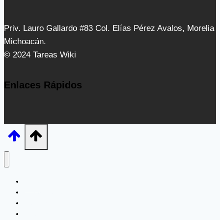
Priv. Lauro Gallardo #83 Col. Elías Pérez Avalos, Morelia
Michoacán.
© 2024 Tareas Wiki
Enlaces Rápidos
Inicio
Experimentos
Plantillas
Cuentos