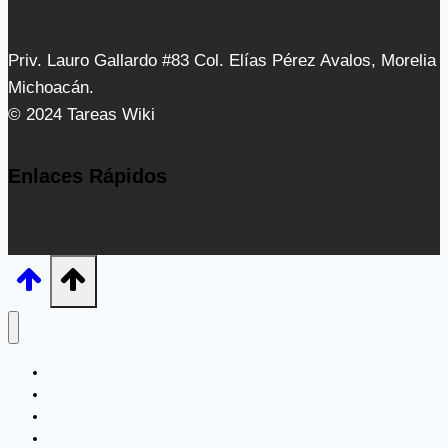
Priv. Lauro Gallardo #83 Col. Elías Pérez Avalos, Morelia
Michoacán.
© 2024 Tareas Wiki
Enlaces Rápidos
Inicio
Experimentos
Plantillas
Cuentos