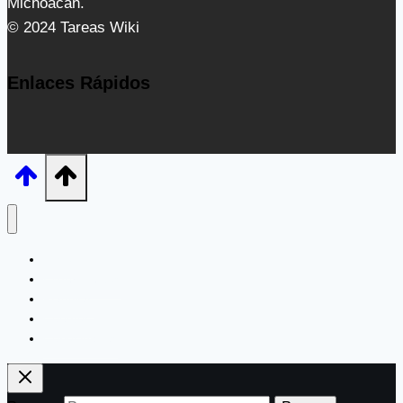
Michoacán.
© 2024 Tareas Wiki
Enlaces Rápidos
Inicio
Experimentos
Plantillas
Cuentos
Curiosidades