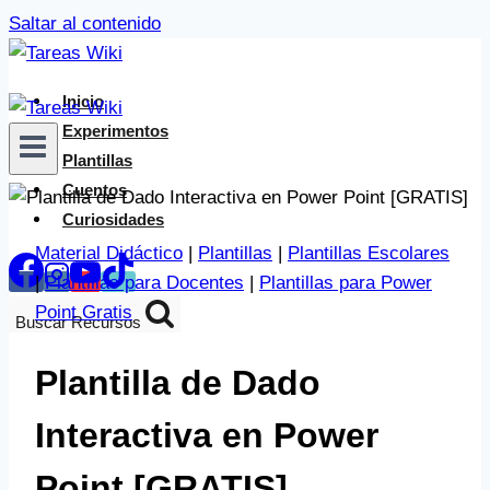
Saltar al contenido
Inicio
Experimentos
Plantillas
Cuentos
Curiosidades
Material Didáctico
|
Plantillas
|
Plantillas Escolares
|
Plantillas para Docentes
|
Plantillas para Power
Point Gratis
Buscar Recursos
Plantilla de Dado
Interactiva en Power
Point [GRATIS]