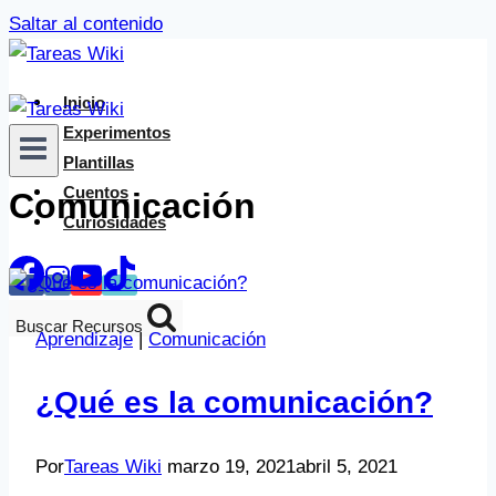
Saltar al contenido
Inicio
Experimentos
Plantillas
Cuentos
Comunicación
Curiosidades
Buscar Recursos
Aprendizaje
|
Comunicación
¿Qué es la comunicación?
Por
Tareas Wiki
marzo 19, 2021
abril 5, 2021