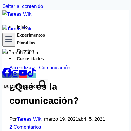
Saltar al contenido
Inicio
Experimentos
Plantillas
Cuentos
Curiosidades
Aprendizaje
|
Comunicación
¿Qué es la
Buscar Recursos
comunicación?
Por
Tareas Wiki
marzo 19, 2021
abril 5, 2021
2 Comentarios