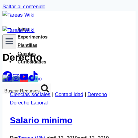
Saltar al contenido
Inicio
Experimentos
Plantillas
Cuentos
Derecho
Curiosidades
Buscar Recursos
Ciencias sociales
|
Contabilidad
|
Derecho
|
Derecho Laboral
Salario minimo