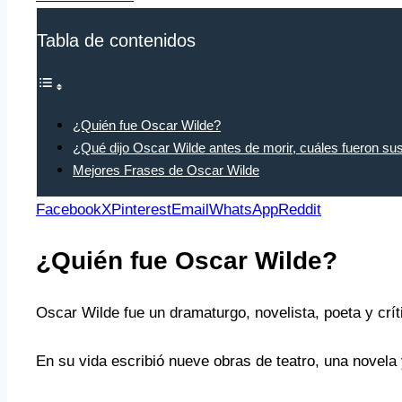
Tabla de contenidos
¿Quién fue Oscar Wilde?
¿Qué dijo Oscar Wilde antes de morir, cuáles fueron su
Mejores Frases de Oscar Wilde
Facebook
X
Pinterest
Email
WhatsApp
Reddit
¿Quién fue Oscar Wilde?
Oscar Wilde fue un dramaturgo, novelista, poeta y crí
En su vida escribió nueve obras de teatro, una nove