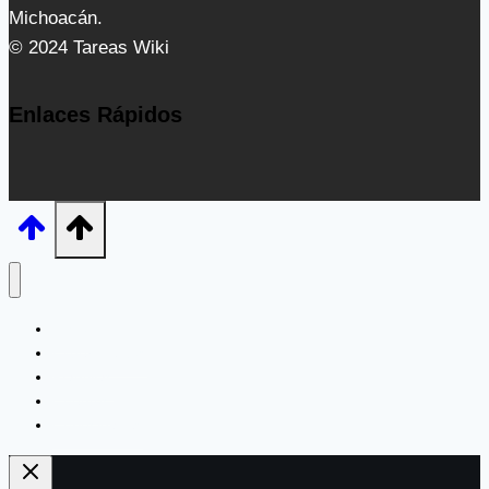
Michoacán.
© 2024 Tareas Wiki
Enlaces Rápidos
Inicio
Experimentos
Plantillas
Cuentos
Curiosidades