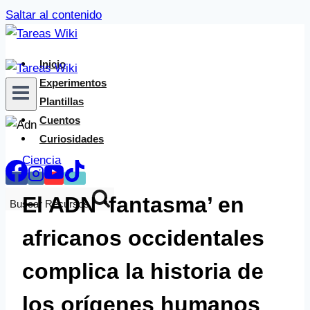
Saltar al contenido
Inicio
Experimentos
Plantillas
Cuentos
Curiosidades
Ciencia
El ADN ‘fantasma’ en
Buscar Recursos
africanos occidentales
complica la historia de
los orígenes humanos