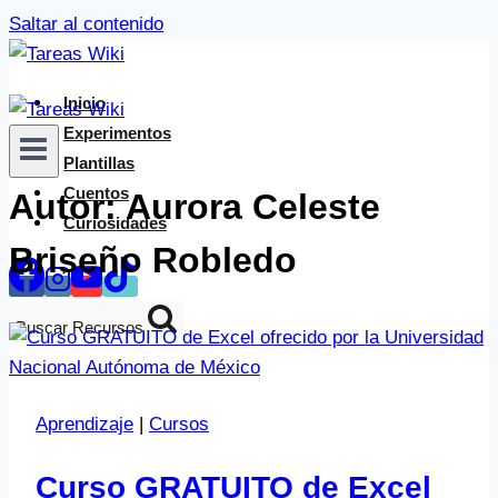
Saltar al contenido
Inicio
Experimentos
Plantillas
Cuentos
Autor: Aurora Celeste
Curiosidades
Briseño Robledo
Buscar Recursos
Aprendizaje
|
Cursos
Curso GRATUITO de Excel