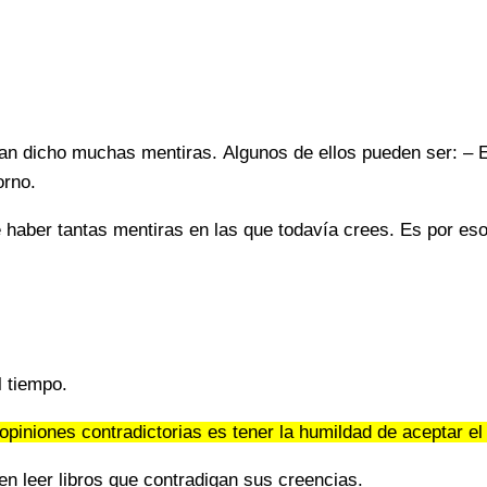
n dicho muchas mentiras. Algunos de ellos pueden ser: – El 
orno.
 haber tantas mentiras en las que todavía crees. Es por eso
l tiempo.
n opiniones contradictorias es tener la humildad de aceptar 
en leer libros que contradigan sus creencias.