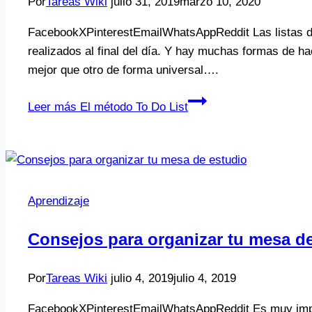
Por
Tareas Wiki
julio 31, 2019
marzo 10, 2020
FacebookXPinterestEmailWhatsAppReddit Las listas de 
realizados al final del día. Y hay muchas formas de ha
mejor que otro de forma universal….
Leer más
El método To Do List
Aprendizaje
Consejos para organizar tu mesa d
Por
Tareas Wiki
julio 4, 2019
julio 4, 2019
FacebookXPinterestEmailWhatsAppReddit Es muy import